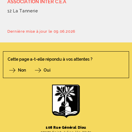
ASSOCIATION INTER C.E.A
12 La Tannerie
Dernière mise à jour le 09.06.2026
Cette page a-t-elle répondu à vos attentes ?
Non
Oui
F
I
Y
Li
X
108 Rue Général Diou