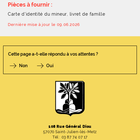
Pièces à fournir :
Carte d’identité du mineur, livret de famille
Dernière mise à jour le 09.06.2026
Cette page a-t-elle répondu à vos attentes ?
Non
Oui
F
I
Y
Li
X
108 Rue Général Diou
57070 Saint-Julien-lès-Metz
Tél : 03 87 74 07 17