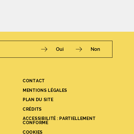
Oui
Non
CONTACT
Fac
Ins
You
Lin
X
MENTIONS LÉGALES
PLAN DU SITE
CRÉDITS
ACCESSIBILITÉ : PARTIELLEMENT
CONFORME
COOKIES