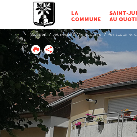
LA
SAINT-JU
COMMUNE
AU QUOTI
Accueil
Jeunesse & Vie Scolaire
Périscolaire, c