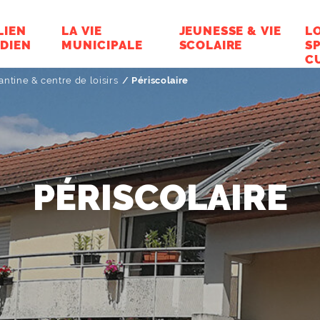
LIEN
LA VIE
JEUNESSE & VIE
LO
DIEN
MUNICIPALE
SCOLAIRE
S
C
antine & centre de loisirs
Page active :
Périscolaire
PÉRISCOLAIRE